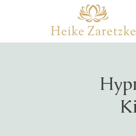
Hypn
K