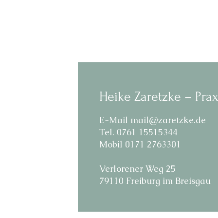
Heike Zaretzke –
Pra
E-Mail
mail@zaretzke.de
Tel. 0761 15515344​
Mobil 0171 2763301
Verlorener Weg 25
79110 Freiburg im Breisgau