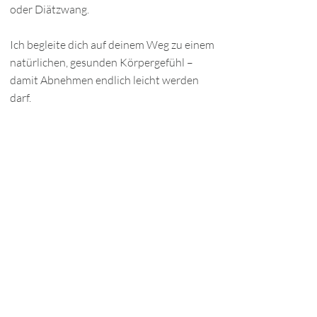
oder Diätzwang.
Ich begleite dich auf deinem Weg zu einem
natürlichen, gesunden Körpergefühl –
damit Abnehmen endlich leicht werden
darf.
Kostenfreies Erstgespräch
Heike Zaretzke –
Praxis für
Hypnose und PALMTHERAPY®
E-Mail
mail@zaretzke.de
Tel. 0761 15515344​
Mobil 0171 2763301